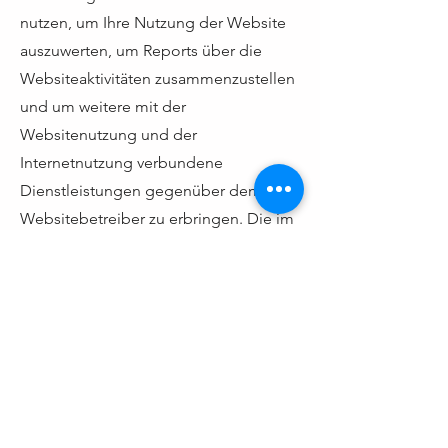
nutzen, um Ihre Nutzung der Website
auszuwerten, um Reports über die
Websiteaktivitäten zusammenzustellen
und um weitere mit der
Websitenutzung und der
Internetnutzung verbundene
Dienstleistungen gegenüber dem
Websitebetreiber zu erbringen. Die im
Rahmen von Google Analytics von
Ihrem Browser übermittelte IP-Adresse
wird nicht mit anderen Daten von
Google zusammengeführt.
Ihre Rechte:
Sie haben das Recht auf Auskunft,
Berichtigung, Löschung,