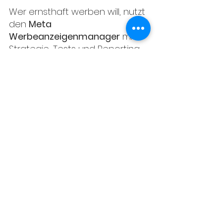
Wer ernsthaft werben will, nutzt 
den 
Meta 
Werbeanzeigenmanager
 mit 
Strategie, Tests und Reporting.
✅ 
Fazit: Meta Ads brauchen 
mehr als Budget
Echte Ergebnisse gibt’s nur mit:
Klarem Ziel
Passender Zielgruppe
Gutem Design & Inhalt
Laufender Optimierung
Du willst, dass deine Ads 
Ergebnisse bringen?
Ich unterstütze Unternehmen, 
NGOs & Vereine dabei, mit Meta 