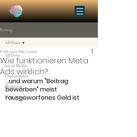
Beitrag
All Posts
8. Juli 2025
2 Min. Lesezeit
All Posts
Wie funktionieren Meta
Social Media
Ads wirklich?
Unternehmen
…und warum "Beitrag 
Marketing
bewerben" meist 
rausgeworfenes Geld ist
Meta Ads