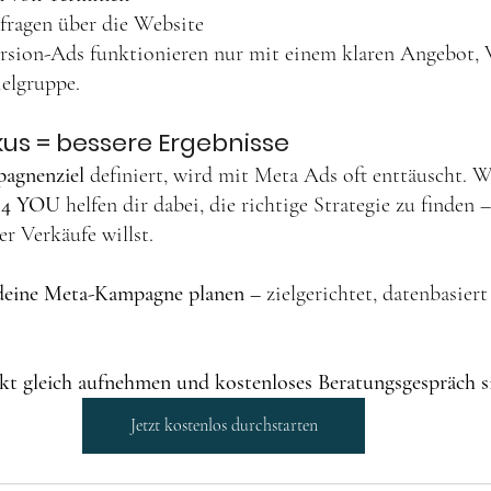
fragen über die Website
sion-Ads funktionieren nur mit einem klaren Angebot, 
ielgruppe.
okus = bessere Ergebnisse
pagnenziel
 definiert, wird mit Meta Ads oft enttäuscht. W
 4 YOU
 helfen dir dabei, die richtige Strategie zu finden 
r Verkäufe willst.
deine Meta-Kampagne planen –
 zielgerichtet, datenbasiert
kt gleich aufnehmen und kostenloses Beratungsgespräch s
Jetzt kostenlos durchstarten