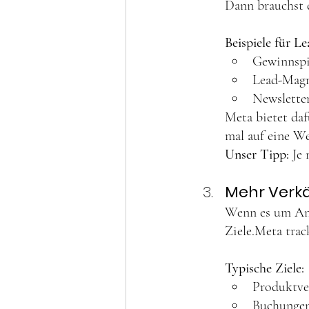
Dann brauchst 
Beispiele für Le
Gewinnspi
Lead-Magne
Newslette
Meta bietet daf
mal auf eine We
Unser Tipp: 
Je 
Mehr Verkä
Wenn es um Anf
Ziele.Meta trac
Typische Ziele:
Produktve
Buchungen