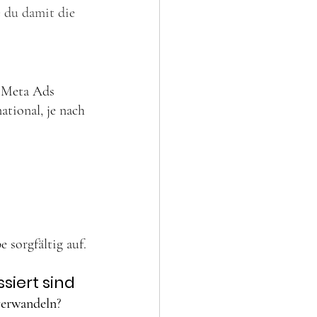
 du damit die 
l.Meta Ads 
ational, je nach 
 sorgfältig auf.
siert sind
 verwandeln
? 